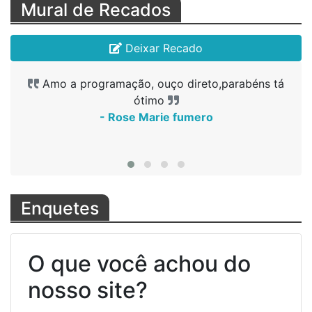
Mural de Recados
Deixar Recado
Amo a programação, ouço direto,parabéns tá
A melhor radio 🥰🥰🥰🥰🥰
A melhor radio 🥰🥰🥰🥰🥰
🙏🏻🙏🏻🙏🏻
- Vituuuu
- Vituuuu
ótimo
- Vituuu
- Rose Marie fumero
Enquetes
O que você achou do
nosso site?